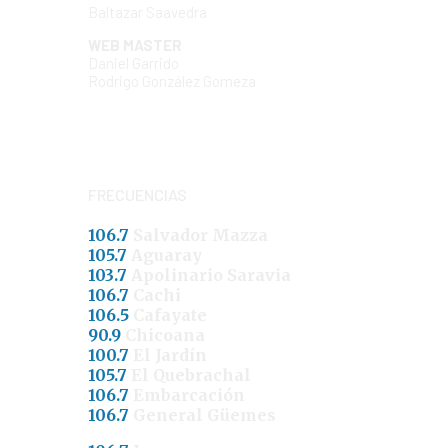
Baltazar Saavedra
WEB MASTER
Daniel Garrido
Rodrigo González Gomeza
FRECUENCIAS
106.7
Salvador Mazza
105.7
Aguaray
103.7
Apolinario Saravia
106.7
Cachi
106.5
Cafayate
90.9
Chicoana
100.7
El Jardín
105.7
El Quebrachal
106.7
Embarcación
106.7
General Güemes