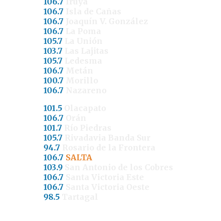
106.7
Iruya
106.7
Isla de Cañas
106.7
Joaquín V. González
106.7
La Poma
105.7
La Unión
103.7
Las Lajitas
105.7
Ledesma
106.7
Metán
100.7
Morillo
106.7
Nazareno
101.5
Olacapato
106.7
Orán
101.7
Río Piedras
105.7
Rivadavia Banda Sur
94.7
Rosario de la Frontera
106.7
SALTA
103.9
San Antonio de los Cobres
106.7
Santa Victoria Este
106.7
Santa Victoria Oeste
98.5
Tartagal