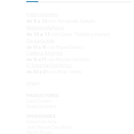
Interrogantes
de 8 a 10
con Fernando Galván
Máxima Mañana
de 10 a 13
con Omar Toledo y equipo
Da para más
de 13 a 15
con Miguel Dalesio
Cadena Amarilla
de 15 a 17
con Marcelo Santillán
El Especial Folclórico
de 22 a 01
con Omar Toledo
STAFF
PRODUCTORES
Darío Condorí
Analía González
OPERADORES
Sebastián Ávila
Juan Manuel Díaz Bavio
Martín Rosas