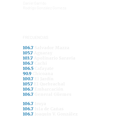
Daniel Garrido
Rodrigo González Gomeza
FRECUENCIAS
106.7
Salvador Mazza
105.7
Aguaray
103.7
Apolinario Saravia
106.7
Cachi
106.5
Cafayate
90.9
Chicoana
100.7
El Jardín
105.7
El Quebrachal
106.7
Embarcación
106.7
General Güemes
106.7
Iruya
106.7
Isla de Cañas
106.7
Joaquín V. González