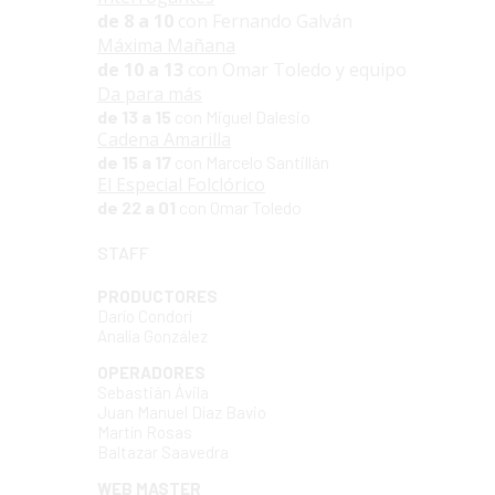
de 8 a 10
con Fernando Galván
Máxima Mañana
de 10 a 13
con Omar Toledo y equipo
Da para más
de 13 a 15
con Miguel Dalesio
Cadena Amarilla
de 15 a 17
con Marcelo Santillán
El Especial Folclórico
de 22 a 01
con Omar Toledo
STAFF
PRODUCTORES
Darío Condorí
Analía González
OPERADORES
Sebastián Ávila
Juan Manuel Díaz Bavio
Martín Rosas
Baltazar Saavedra
WEB MASTER