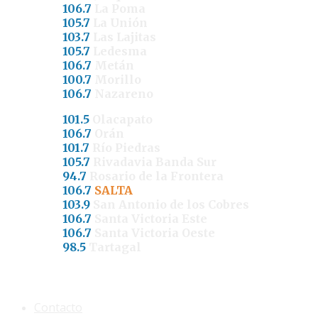
106.7
La Poma
105.7
La Unión
103.7
Las Lajitas
105.7
Ledesma
106.7
Metán
100.7
Morillo
106.7
Nazareno
101.5
Olacapato
106.7
Orán
101.7
Río Piedras
105.7
Rivadavia Banda Sur
94.7
Rosario de la Frontera
106.7
SALTA
103.9
San Antonio de los Cobres
106.7
Santa Victoria Este
106.7
Santa Victoria Oeste
98.5
Tartagal
Contacto