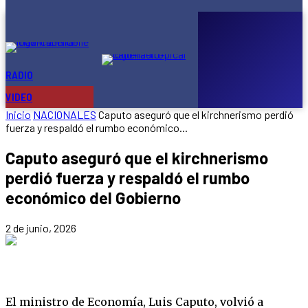
calificó
la
ley
de
propiedad
privada
como
RADIO
ONLINE
«un...
VIDEO
Inicio
NACIONALES
Caputo aseguró que el kirchnerismo perdió
fuerza y respaldó el rumbo económico...
Caputo aseguró que el kirchnerismo
perdió fuerza y respaldó el rumbo
económico del Gobierno
2 de junio, 2026
El ministro de Economía, Luis Caputo, volvió a