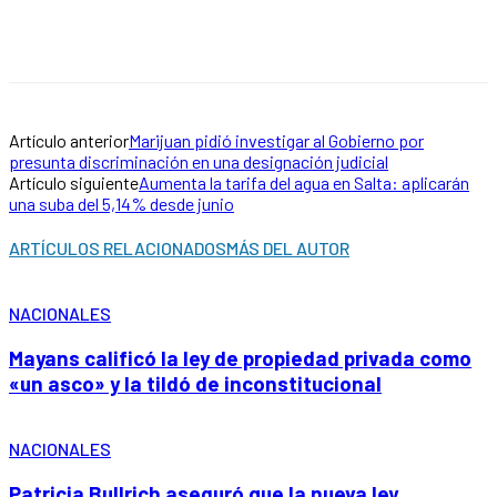
Artículo anterior
Marijuan pidió investigar al Gobierno por
presunta discriminación en una designación judicial
Artículo siguiente
Aumenta la tarifa del agua en Salta: aplicarán
una suba del 5,14% desde junio
ARTÍCULOS RELACIONADOS
MÁS DEL AUTOR
NACIONALES
Mayans calificó la ley de propiedad privada como
«un asco» y la tildó de inconstitucional
NACIONALES
Patricia Bullrich aseguró que la nueva ley