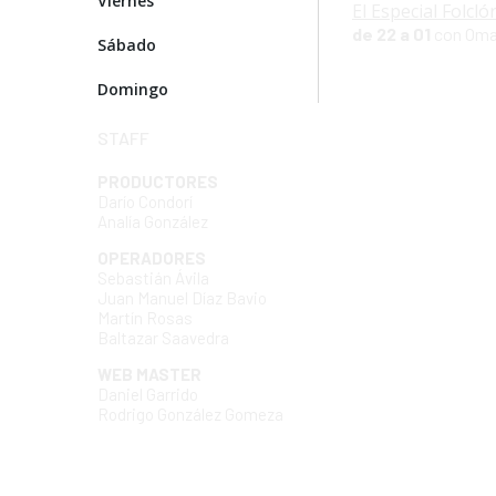
Viernes
El Especial Folcló
de 22 a 01
con Oma
Sábado
Domingo
STAFF
PRODUCTORES
Darío Condorí
Analía González
OPERADORES
Sebastián Ávila
Juan Manuel Díaz Bavio
Martín Rosas
Baltazar Saavedra
WEB MASTER
Daniel Garrido
Rodrigo González Gomeza