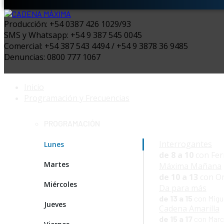
Producción: +54 0387 426 1029/93
SMS y Whatsapp: +54 9 387 545 0045
Comercial: +54 387 543 4494 / +54 9 3878 36 9485
Denuncias: 0800 777 1067
Inicio
Programación y Frecuencias
PROGRAMACIÓN
Interrogantes
Lunes
de 8 a 10
con Fer
Martes
Máxima Mañana
de 10 a 13
con Om
Miércoles
Da para más
de 13 a 15
con Migue
Jueves
Cadena Amarilla
de 15 a 17
con Marce