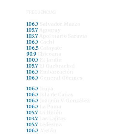
FRECUENCIAS
106.7
Salvador Mazza
105.7
Aguaray
103.7
Apolinario Saravia
106.7
Cachi
106.5
Cafayate
90.9
Chicoana
100.7
El Jardín
105.7
El Quebrachal
106.7
Embarcación
106.7
General Güemes
106.7
Iruya
106.7
Isla de Cañas
106.7
Joaquín V. González
106.7
La Poma
105.7
La Unión
103.7
Las Lajitas
105.7
Ledesma
106.7
Metán