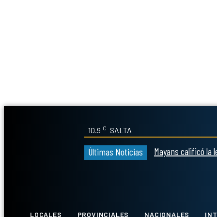
C
10.9
SALTA
Mayans calificó la 
Últimas Noticias
Whatsapp
Facebook
LOCALES
PROVINCIALES
NACIONALES
IN