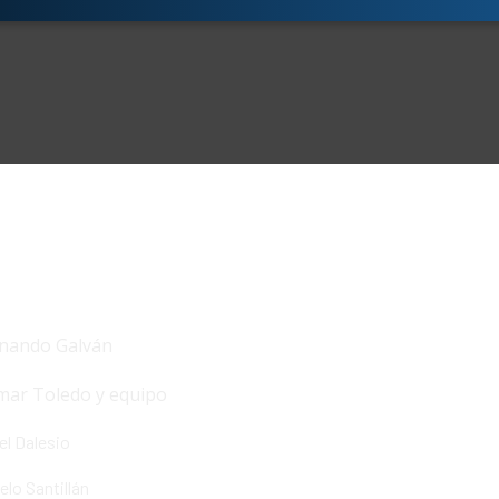
nando Galván
ar Toledo y equipo
l Dalesio
lo Santillán