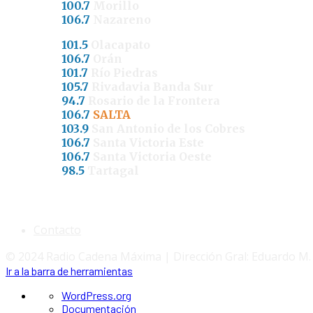
100.7
Morillo
106.7
Nazareno
101.5
Olacapato
106.7
Orán
101.7
Río Piedras
105.7
Rivadavia Banda Sur
94.7
Rosario de la Frontera
106.7
SALTA
103.9
San Antonio de los Cobres
106.7
Santa Victoria Este
106.7
Santa Victoria Oeste
98.5
Tartagal
Contacto
© 2024 Radio Cadena Máxima | Dirección Gral: Eduardo M
Ir a la barra de herramientas
Acerca
WordPress.org
de
Documentación