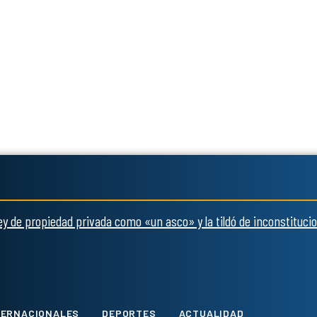
ley de propiedad privada como «un asco» y la tildó de inconstitucio
Twitter
Instagram
Tiktok
Youtube
TERNACIONALES
DEPORTES
ACTUALIDAD