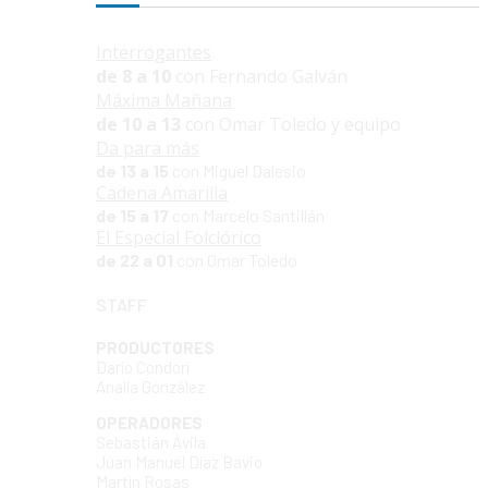
Interrogantes
de 8 a 10
con Fernando Galván
Máxima Mañana
de 10 a 13
con Omar Toledo y equipo
Da para más
de 13 a 15
con Miguel Dalesio
Cadena Amarilla
de 15 a 17
con Marcelo Santillán
El Especial Folclórico
de 22 a 01
con Omar Toledo
STAFF
PRODUCTORES
Darío Condorí
Analía González
OPERADORES
Sebastián Ávila
Juan Manuel Díaz Bavio
Martín Rosas