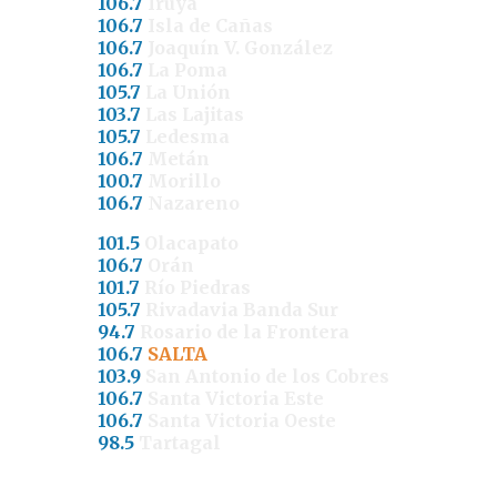
106.7
Iruya
106.7
Isla de Cañas
106.7
Joaquín V. González
106.7
La Poma
105.7
La Unión
103.7
Las Lajitas
105.7
Ledesma
106.7
Metán
100.7
Morillo
106.7
Nazareno
101.5
Olacapato
106.7
Orán
101.7
Río Piedras
105.7
Rivadavia Banda Sur
94.7
Rosario de la Frontera
106.7
SALTA
103.9
San Antonio de los Cobres
106.7
Santa Victoria Este
106.7
Santa Victoria Oeste
98.5
Tartagal