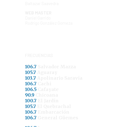
Baltazar Saavedra
WEB MASTER
Daniel Garrido
Rodrigo González Gomeza
FRECUENCIAS
106.7
Salvador Mazza
105.7
Aguaray
103.7
Apolinario Saravia
106.7
Cachi
106.5
Cafayate
90.9
Chicoana
100.7
El Jardín
105.7
El Quebrachal
106.7
Embarcación
106.7
General Güemes