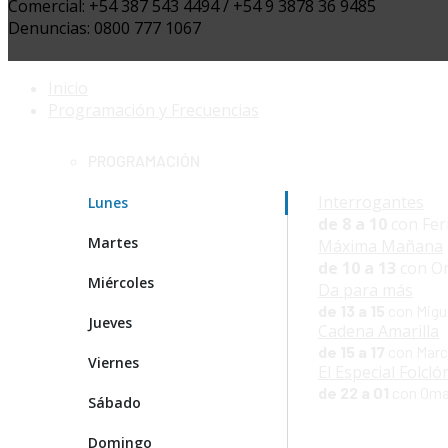
Comercial: +54 387 543 4494 / +54 9 3878 36 9485
Denuncias: 0800 777 1067
Inicio
Programación y Frecuencias
PROGRAMACIÓN
Interrogantes
Lunes
de 8 a 10
con Fer
Martes
Máxima Mañana
de 10 a 13
con Om
Miércoles
Da para más
de 13 a 15
con Migue
Jueves
Cadena Amarilla
de 15 a 17
con Marce
Viernes
El Especial Folcló
de 22 a 01
con Oma
Sábado
Domingo