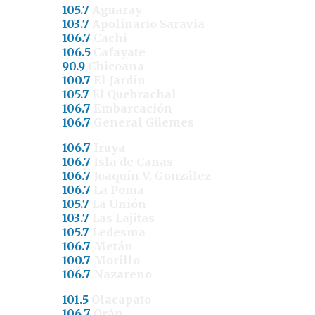
105.7
Aguaray
103.7
Apolinario Saravia
106.7
Cachi
106.5
Cafayate
90.9
Chicoana
100.7
El Jardín
105.7
El Quebrachal
106.7
Embarcación
106.7
General Güemes
106.7
Iruya
106.7
Isla de Cañas
106.7
Joaquín V. González
106.7
La Poma
105.7
La Unión
103.7
Las Lajitas
105.7
Ledesma
106.7
Metán
100.7
Morillo
106.7
Nazareno
101.5
Olacapato
106.7
Orán