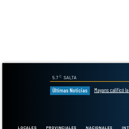
C
5.7
SALTA
Mayans calificó la
Últimas Noticias
Whatsapp
Facebook
LOCALES
PROVINCIALES
NACIONALES
IN