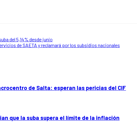
 suba del 5,14% desde junio
servicios de SAETA y reclamará por los subsidios nacionales
crocentro de Salta: esperan las pericias del CIF
n que la suba supera el límite de la inflación