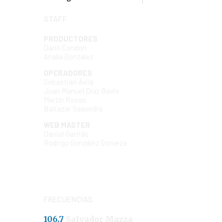
STAFF
PRODUCTORES
Darío Condorí
Analía González
OPERADORES
Sebastián Ávila
Juan Manuel Díaz Bavio
Martín Rosas
Baltazar Saavedra
WEB MASTER
Daniel Garrido
Rodrigo González Gomeza
FRECUENCIAS
106.7
Salvador Mazza