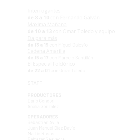
Interrogantes
de 8 a 10
con Fernando Galván
Máxima Mañana
de 10 a 13
con Omar Toledo y equipo
Da para más
de 13 a 15
con Miguel Dalesio
Cadena Amarilla
de 15 a 17
con Marcelo Santillán
El Especial Folclórico
de 22 a 01
con Omar Toledo
STAFF
PRODUCTORES
Darío Condorí
Analía González
OPERADORES
Sebastián Ávila
Juan Manuel Díaz Bavio
Martín Rosas
Baltazar Saavedra