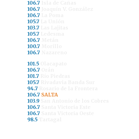
106.7
Isla de Cañas
106.7
Joaquín V. González
106.7
La Poma
105.7
La Unión
103.7
Las Lajitas
105.7
Ledesma
106.7
Metán
100.7
Morillo
106.7
Nazareno
101.5
Olacapato
106.7
Orán
101.7
Río Piedras
105.7
Rivadavia Banda Sur
94.7
Rosario de la Frontera
106.7
SALTA
103.9
San Antonio de los Cobres
106.7
Santa Victoria Este
106.7
Santa Victoria Oeste
98.5
Tartagal