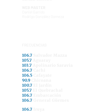
WEB MASTER
Daniel Garrido
Rodrigo González Gomeza
FRECUENCIAS
106.7
Salvador Mazza
105.7
Aguaray
103.7
Apolinario Saravia
106.7
Cachi
106.5
Cafayate
90.9
Chicoana
100.7
El Jardín
105.7
El Quebrachal
106.7
Embarcación
106.7
General Güemes
106.7
Iruya