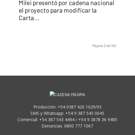
Milei presentó por cadena nacional
el proyecto para modificar la
Carta...
Página 2 de 103
Producción: +54 0387 426 1029/93
SMS y Whatsapp: +54 9 387 545 0045
Comercial: +54 387 543 4494 / +54 9 3878 36 9485
Denuncias: 0800 777 1067