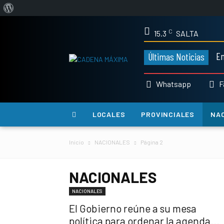
Acerca
de
C
15.3
SALTA
WordPress
En
Últimas Noticias
Whatsapp
F
LOCALES
PROVINCIALES
NA
Inicio
NACIONALES
Página 2
NACIONALES
NACIONALES
El Gobierno reúne a su mesa
política para ordenar la agenda...