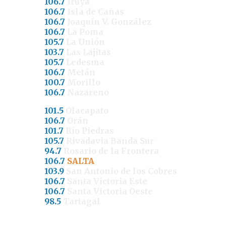
106.7
Iruya
106.7
Isla de Cañas
106.7
Joaquín V. González
106.7
La Poma
105.7
La Unión
103.7
Las Lajitas
105.7
Ledesma
106.7
Metán
100.7
Morillo
106.7
Nazareno
101.5
Olacapato
106.7
Orán
101.7
Río Piedras
105.7
Rivadavia Banda Sur
94.7
Rosario de la Frontera
106.7
SALTA
103.9
San Antonio de los Cobres
106.7
Santa Victoria Este
106.7
Santa Victoria Oeste
98.5
Tartagal