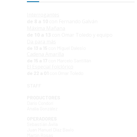
Interrogantes
de 8 a 10
con Fernando Galván
Máxima Mañana
de 10 a 13
con Omar Toledo y equipo
Da para más
de 13 a 15
con Miguel Dalesio
Cadena Amarilla
de 15 a 17
con Marcelo Santillán
El Especial Folclórico
de 22 a 01
con Omar Toledo
STAFF
PRODUCTORES
Darío Condorí
Analía González
OPERADORES
Sebastián Ávila
Juan Manuel Díaz Bavio
Martín Rosas