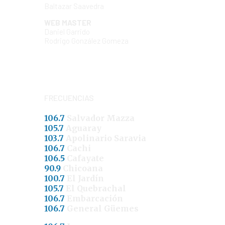
Baltazar Saavedra
WEB MASTER
Daniel Garrido
Rodrigo González Gomeza
FRECUENCIAS
106.7
Salvador Mazza
105.7
Aguaray
103.7
Apolinario Saravia
106.7
Cachi
106.5
Cafayate
90.9
Chicoana
100.7
El Jardín
105.7
El Quebrachal
106.7
Embarcación
106.7
General Güemes