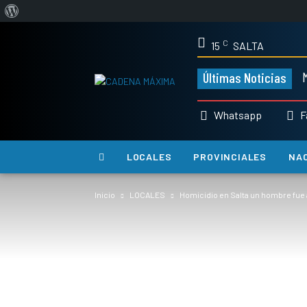
Acerca
de
C
15
SALTA
WordPress
M
Últimas Noticias
Whatsapp
F
LOCALES
PROVINCIALES
NA
Inicio
LOCALES
Homicidio en Salta un hombre fue