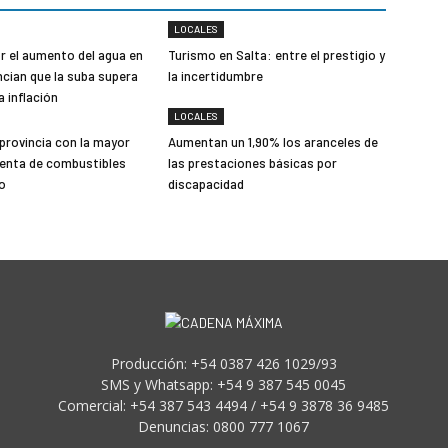
LOCALES
r el aumento del agua en
Turismo en Salta: entre el prestigio y
ncian que la suba supera
la incertidumbre
la inflación
LOCALES
 provincia con la mayor
Aumentan un 1,90% los aranceles de
 venta de combustibles
las prestaciones básicas por
io
discapacidad
Producción: +54 0387 426 1029/93
SMS y Whatsapp: +54 9 387 545 0045
Comercial: +54 387 543 4494 / +54 9 3878 36 9485
Denuncias: 0800 777 1067