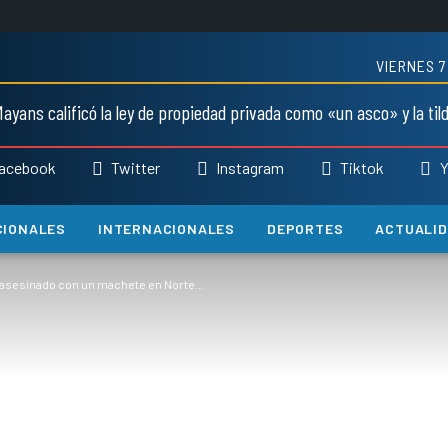
VIERNES 7
ayans calificó la ley de propiedad privada como «un asco» y la til
acebook
Twitter
Instagram
Tiktok
Y
CIONALES
INTERNACIONALES
DEPORTES
ACTUALI
 asesinado con un machete en Norte...