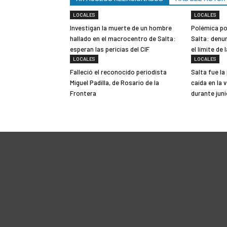
LOCALES
LOCALES
Investigan la muerte de un hombre
Polémica po
hallado en el macrocentro de Salta:
Salta: denu
esperan las pericias del CIF
el límite de 
LOCALES
LOCALES
Falleció el reconocido periodista
Salta fue la
Miguel Padilla, de Rosario de la
caída en la
Frontera
durante jun