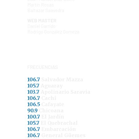
Martín Rosas
Baltazar Saavedra
WEB MASTER
Daniel Garrido
Rodrigo González Gomeza
FRECUENCIAS
106.7
Salvador Mazza
105.7
Aguaray
103.7
Apolinario Saravia
106.7
Cachi
106.5
Cafayate
90.9
Chicoana
100.7
El Jardín
105.7
El Quebrachal
106.7
Embarcación
106.7
General Güemes