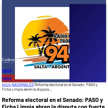
calificó
la
ley
de
propiedad
privada
como
«un...
ONLINE
RADIO
VIDEO
Inicio
NACIONALES
Reforma electoral en el Senado: PASO y
Ficha Limpia abren la disputa...
Reforma electoral en el Senado: PASO y
Ficha Limpia abren la disputa con fuerte