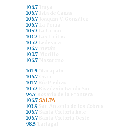
106.7
Iruya
106.7
Isla de Cañas
106.7
Joaquín V. González
106.7
La Poma
105.7
La Unión
103.7
Las Lajitas
105.7
Ledesma
106.7
Metán
100.7
Morillo
106.7
Nazareno
101.5
Olacapato
106.7
Orán
101.7
Río Piedras
105.7
Rivadavia Banda Sur
94.7
Rosario de la Frontera
106.7
SALTA
103.9
San Antonio de los Cobres
106.7
Santa Victoria Este
106.7
Santa Victoria Oeste
98.5
Tartagal