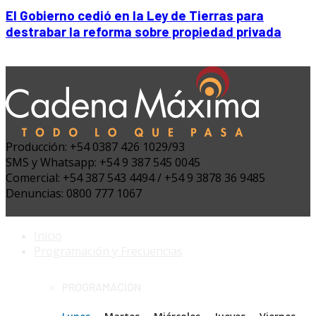
El Gobierno cedió en la Ley de Tierras para
destrabar la reforma sobre propiedad privada
Producción: +54 0387 426 1029/93
SMS y Whatsapp: +54 9 387 545 0045
Comercial: +54 387 543 4494 / +54 9 3878 36 9485
Denuncias: 0800 777 1067
Inicio
Programación y Frecuencias
PROGRAMACIÓN