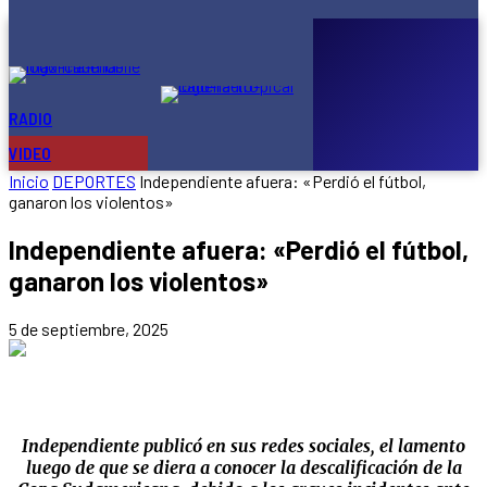
ajuste
que
vacía
al
Estado:
70.000
despidos
RADIO
ONLINE
y...
VIDEO
Inicio
DEPORTES
Independiente afuera: «Perdió el fútbol,
ganaron los violentos»
Independiente afuera: «Perdió el fútbol,
ganaron los violentos»
5 de septiembre, 2025
Independiente publicó en sus redes sociales, el lamento
luego de que se diera a conocer la descalificación de la