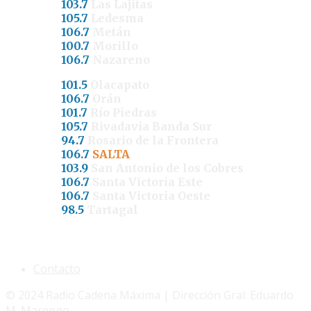
103.7
Las Lajitas
105.7
Ledesma
106.7
Metán
100.7
Morillo
106.7
Nazareno
101.5
Olacapato
106.7
Orán
101.7
Río Piedras
105.7
Rivadavia Banda Sur
94.7
Rosario de la Frontera
106.7
SALTA
103.9
San Antonio de los Cobres
106.7
Santa Victoria Este
106.7
Santa Victoria Oeste
98.5
Tartagal
Contacto
© 2024 Radio Cadena Máxima | Dirección Gral: Eduardo
M. Marengo