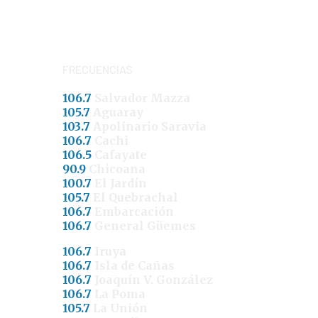
FRECUENCIAS
106.7
Salvador Mazza
105.7
Aguaray
103.7
Apolinario Saravia
106.7
Cachi
106.5
Cafayate
90.9
Chicoana
100.7
El Jardín
105.7
El Quebrachal
106.7
Embarcación
106.7
General Güemes
106.7
Iruya
106.7
Isla de Cañas
106.7
Joaquín V. González
106.7
La Poma
105.7
La Unión