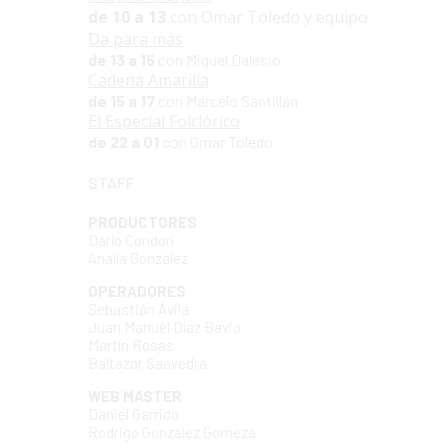
de 10 a 13
con Omar Toledo y equipo
Da para más
de 13 a 15
con Miguel Dalesio
Cadena Amarilla
de 15 a 17
con Marcelo Santillán
El Especial Folclórico
de 22 a 01
con Omar Toledo
STAFF
PRODUCTORES
Darío Condorí
Analía González
OPERADORES
Sebastián Ávila
Juan Manuel Díaz Bavio
Martín Rosas
Baltazar Saavedra
WEB MASTER
Daniel Garrido
Rodrigo González Gomeza