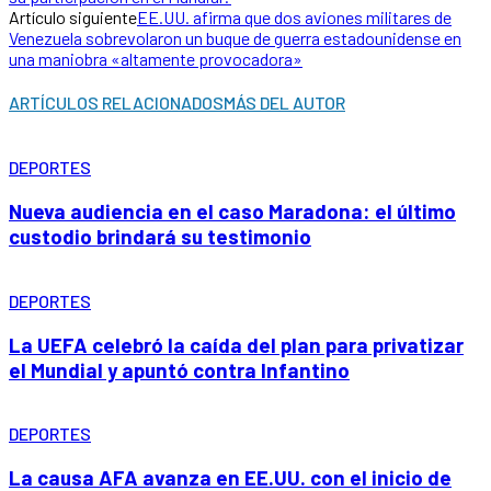
Artículo siguiente
EE.UU. afirma que dos aviones militares de
Venezuela sobrevolaron un buque de guerra estadounidense en
una maniobra «altamente provocadora»
ARTÍCULOS RELACIONADOS
MÁS DEL AUTOR
DEPORTES
Nueva audiencia en el caso Maradona: el último
custodio brindará su testimonio
DEPORTES
La UEFA celebró la caída del plan para privatizar
el Mundial y apuntó contra Infantino
DEPORTES
La causa AFA avanza en EE.UU. con el inicio de