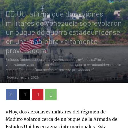
EE.UU. afirma que dos aviones
militares de Venezuela sobrevolaron
un buque de guerra estadounidense
en una maniobra «altamente
provocadora»
Estados Unidos aseguró este jueves que dos aviones militares
venezolanos volaron cerca de un buque de guerra estadounidense en lo
que calificó como "una acción altamente provocadora".
5 de septiembre, 2025
«Hoy, dos aeronaves militares del régimen de
Maduro volaron cerca de un buque de la Armada de
Estados Unidos en aguas internacionales. Esta