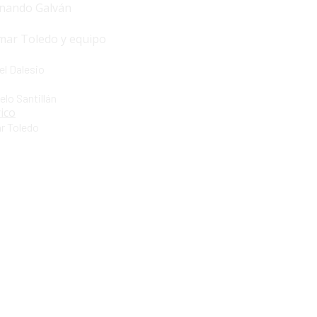
nando Galván
ar Toledo y equipo
l Dalesio
lo Santillán
rico
r Toledo