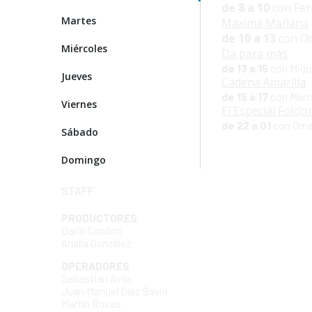
de 8 a 10
con Fer
Martes
Máxima Mañana
de 10 a 13
con Om
Miércoles
Da para más
de 13 a 15
con Migue
Jueves
Cadena Amarilla
de 15 a 17
con Marce
Viernes
El Especial Folcló
de 22 a 01
con Oma
Sábado
Domingo
STAFF
PRODUCTORES
Darío Condorí
Analía González
OPERADORES
Sebastián Ávila
Juan Manuel Díaz Bavio
Martín Rosas