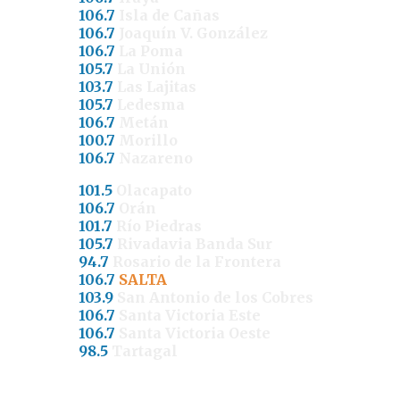
106.7
Isla de Cañas
106.7
Joaquín V. González
106.7
La Poma
105.7
La Unión
103.7
Las Lajitas
105.7
Ledesma
106.7
Metán
100.7
Morillo
106.7
Nazareno
101.5
Olacapato
106.7
Orán
101.7
Río Piedras
105.7
Rivadavia Banda Sur
94.7
Rosario de la Frontera
106.7
SALTA
103.9
San Antonio de los Cobres
106.7
Santa Victoria Este
106.7
Santa Victoria Oeste
98.5
Tartagal