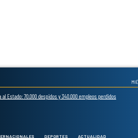
MI
ía al Estado: 70.000 despidos y 340.000 empleos perdidos
Twitter
Instagram
Tiktok
Youtube
TERNACIONALES
DEPORTES
ACTUALIDAD