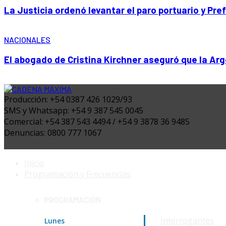
La Justicia ordenó levantar el paro portuario y Pr
NACIONALES
El abogado de Cristina Kirchner aseguró que la Arg
Producción: +54 0387 426 1029/93
SMS y Whatsapp: +54 9 387 545 0045
Comercial: +54 387 543 4494 / +54 9 3878 36 9485
Denuncias: 0800 777 1067
Inicio
Programación y Frecuencias
PROGRAMACIÓN
Interrogantes
Lunes