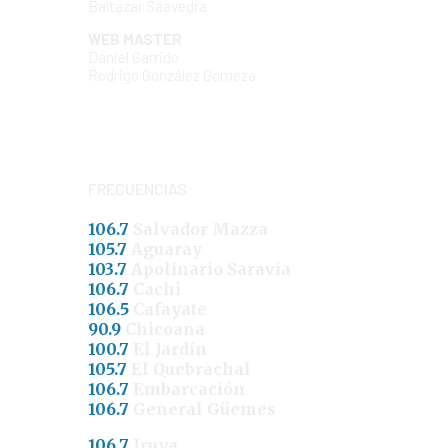
Baltazar Saavedra
WEB MASTER
Daniel Garrido
Rodrigo González Gomeza
FRECUENCIAS
106.7
Salvador Mazza
105.7
Aguaray
103.7
Apolinario Saravia
106.7
Cachi
106.5
Cafayate
90.9
Chicoana
100.7
El Jardín
105.7
El Quebrachal
106.7
Embarcación
106.7
General Güemes
106.7
Iruya