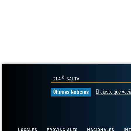
C
21.4
SALTA
El ajuste que vac
Últimas Noticias
Whatsapp
Facebook
LOCALES
PROVINCIALES
NACIONALES
IN