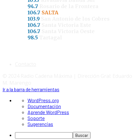
105.7
Rivadavia Banda Sur
94.7
Rosario de la Frontera
106.7
SALTA
103.9
San Antonio de los Cobres
106.7
Santa Victoria Este
106.7
Santa Victoria Oeste
98.5
Tartagal
Contacto
© 2024 Radio Cadena Máxima | Dirección Gral: Eduardo
M. Marengo
Ir a la barra de herramientas
Acerca
WordPress.org
de
Documentación
WordPress
Aprende WordPress
Soporte
Sugerencias
Buscar