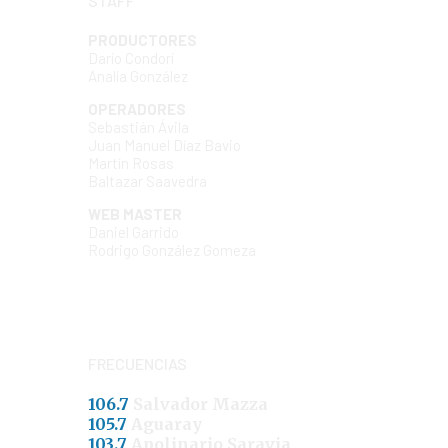
STAFF
PRODUCTORES
Darío Condorí
Analía González
OPERADORES
Sebastián Ávila
Juan Manuel Díaz Bavio
Martín Rosas
Baltazar Saavedra
WEB MASTER
Daniel Garrido
Rodrigo González Gomeza
FRECUENCIAS
106.7
Salvador Mazza
105.7
Aguaray
103.7
Apolinario Saravia