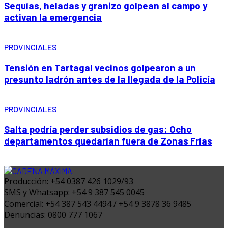
Sequías, heladas y granizo golpean al campo y
activan la emergencia
PROVINCIALES
Tensión en Tartagal vecinos golpearon a un
presunto ladrón antes de la llegada de la Policía
PROVINCIALES
Salta podría perder subsidios de gas: Ocho
departamentos quedarían fuera de Zonas Frías
Producción: +54 0387 426 1029/93
SMS y Whatsapp: +54 9 387 545 0045
Comercial: +54 387 543 4494 / +54 9 3878 36 9485
Denuncias: 0800 777 1067