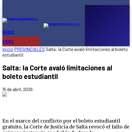
Europa
están
muy
expectantes
por
el
acuerdo
RADIO
ONLINE
Mercosur-
UE
VIDEO
Inicio
PROVINCIALES
Salta: la Corte avaló limitaciones al boleto
estudiantil
Salta: la Corte avaló limitaciones al
boleto estudiantil
15 de abril, 2026
En el marco del conflicto por el boleto estudiantil
gratuito, la Corte de Justicia de Salta revocó el fallo de