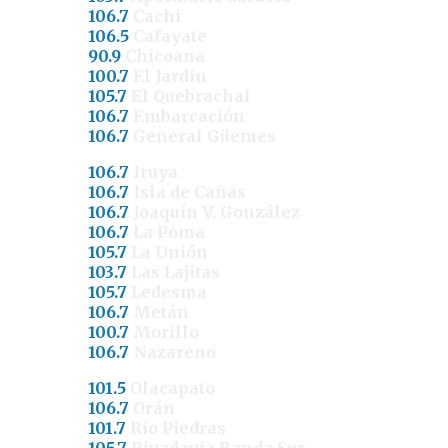
106.7
Cachi
106.5
Cafayate
90.9
Chicoana
100.7
El Jardín
105.7
El Quebrachal
106.7
Embarcación
106.7
General Güemes
106.7
Iruya
106.7
Isla de Cañas
106.7
Joaquín V. González
106.7
La Poma
105.7
La Unión
103.7
Las Lajitas
105.7
Ledesma
106.7
Metán
100.7
Morillo
106.7
Nazareno
101.5
Olacapato
106.7
Orán
101.7
Río Piedras