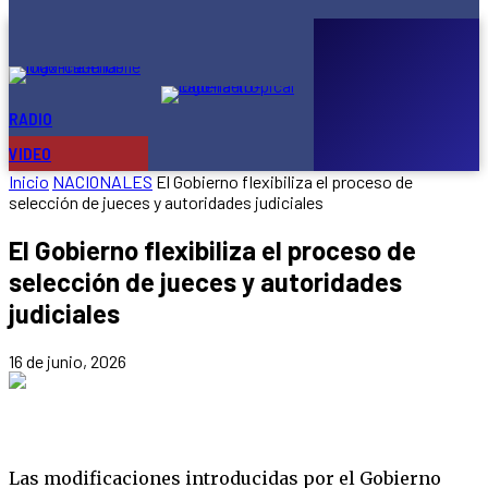
ajuste
que
vacía
al
Estado:
70.000
despidos
RADIO
ONLINE
y...
VIDEO
Inicio
NACIONALES
El Gobierno flexibiliza el proceso de
selección de jueces y autoridades judiciales
El Gobierno flexibiliza el proceso de
selección de jueces y autoridades
judiciales
16 de junio, 2026
Las modificaciones introducidas por el Gobierno