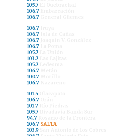
105.7
El Quebrachal
106.7
Embarcación
106.7
General Güemes
106.7
Iruya
106.7
Isla de Cañas
106.7
Joaquín V. González
106.7
La Poma
105.7
La Unión
103.7
Las Lajitas
105.7
Ledesma
106.7
Metán
100.7
Morillo
106.7
Nazareno
101.5
Olacapato
106.7
Orán
101.7
Río Piedras
105.7
Rivadavia Banda Sur
94.7
Rosario de la Frontera
106.7
SALTA
103.9
San Antonio de los Cobres