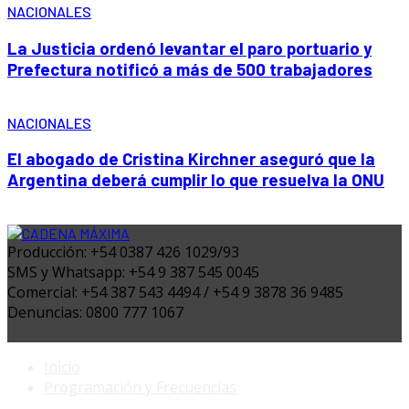
NACIONALES
La Justicia ordenó levantar el paro portuario y
Prefectura notificó a más de 500 trabajadores
NACIONALES
El abogado de Cristina Kirchner aseguró que la
Argentina deberá cumplir lo que resuelva la ONU
Producción: +54 0387 426 1029/93
SMS y Whatsapp: +54 9 387 545 0045
Comercial: +54 387 543 4494 / +54 9 3878 36 9485
Denuncias: 0800 777 1067
Inicio
Programación y Frecuencias