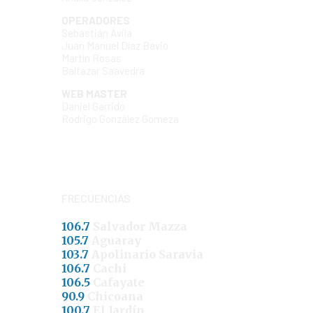
OPERADORES
Sebastián Ávila
Juan Manuel Díaz Bavio
Martín Rosas
Baltazar Saavedra
WEB MASTER
Daniel Garrido
Rodrigo González Gomeza
FRECUENCIAS
106.7
Salvador Mazza
105.7
Aguaray
103.7
Apolinario Saravia
106.7
Cachi
106.5
Cafayate
90.9
Chicoana
100.7
El Jardín